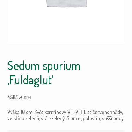
Sedum spurium
‚Fuldaglut‘
45
Kč
vč. DPH
Výška 10 cm. Květ karmínový VII.-VIII. List červenohnědý,
ve stínu zelená, stálezelený. Slunce, polostín, sušší půdy.