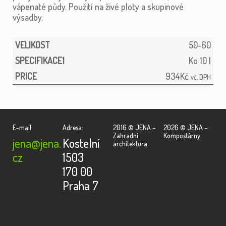
vápenaté půdy. Použití na živé ploty a skupinové
výsadby.
50-60
Ko 10 l
934
Kč
vč. DPH
E-mail:
Adresa:
2016 © JENA –
2026 © JENA –
Zahradní
Kompostárny.
jena@jena.
Kostelní
architektura
cz
1503
170 00
Praha 7