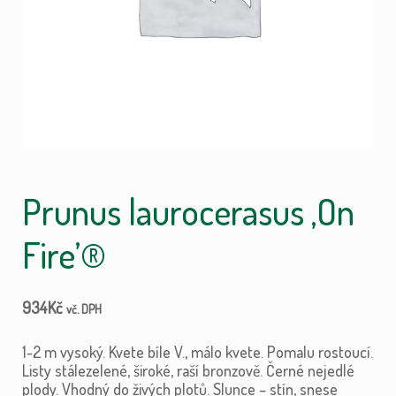
Prunus laurocerasus ‚On
Fire’®
934
Kč
vč. DPH
1-2 m vysoký. Kvete bíle V., málo kvete. Pomalu rostoucí.
Listy stálezelené, široké, raší bronzově. Černé nejedlé
plody. Vhodný do živých plotů. Slunce – stín, snese