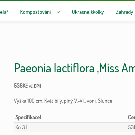
avigaci
hu webu
elář
Kompostování
Okrasné školky
Zahrady
Paeonia lactiflora ‚Miss A
538
Kč
vč. DPH
Výška 100 cm. Květ bílý, plný V.-VI., voní. Slunce.
Specifikace1
Ko 3 l
53