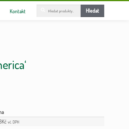
Hledat:
Hledat
Kontakt
merica‘
8
Kč
vč. DPH