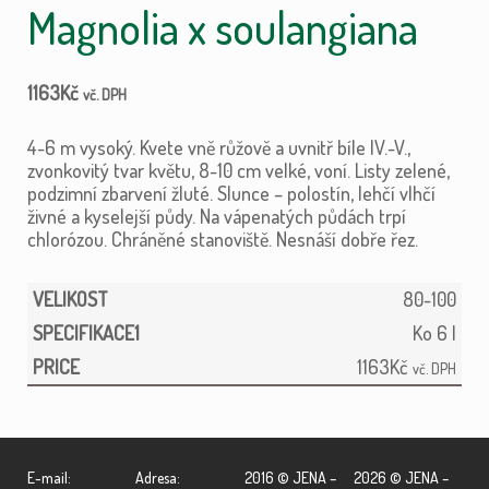
Magnolia x soulangiana
1163
Kč
vč. DPH
4-6 m vysoký. Kvete vně růžově a uvnitř bíle IV.-V.,
zvonkovitý tvar květu, 8-10 cm velké, voní. Listy zelené,
podzimní zbarvení žluté. Slunce – polostín, lehčí vlhčí
živné a kyselejší půdy. Na vápenatých půdách trpí
chlorózou. Chráněné stanoviště. Nesnáší dobře řez.
80-100
Ko 6 l
1163
Kč
vč. DPH
E-mail:
Adresa:
2016 © JENA –
2026 © JENA –