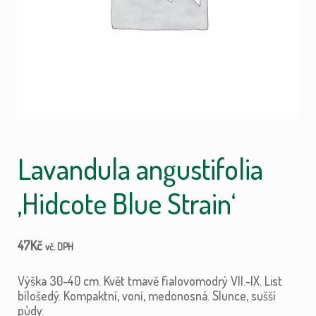
Lavandula angustifolia
‚Hidcote Blue Strain‘
47
Kč
vč. DPH
Výška 30-40 cm. Květ tmavě fialovomodrý VII.-IX. List
bílošedý. Kompaktní, voní, medonosná. Slunce, sušší
půdy.