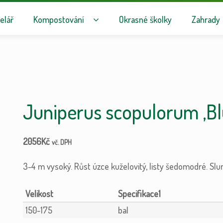
avigaci
hu webu
elář
Kompostování
Okrasné školky
Zahrady
Juniperus scopulorum ‚Bl
2056
Kč
vč. DPH
3-4 m vysoký. Růst úzce kuželovitý, listy šedomodré. Slun
Velikost
Specifikace1
150-175
bal