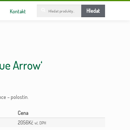
Hledat:
Hledat
Kontakt
ue Arrow‘
ce – polostín.
2056
Kč
vč. DPH