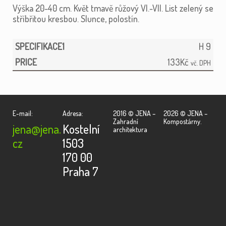
Výška 20-40 cm. Květ tmavě růžový VI.-VII. List zelený se
stříbřitou kresbou. Slunce, polostín.
H 9
133
Kč
vč. DPH
E-mail:
Adresa:
2016 © JENA –
2026 © JENA –
Zahradní
Kompostárny.
jena@jena.
Kostelní
architektura
cz
1503
170 00
Praha 7