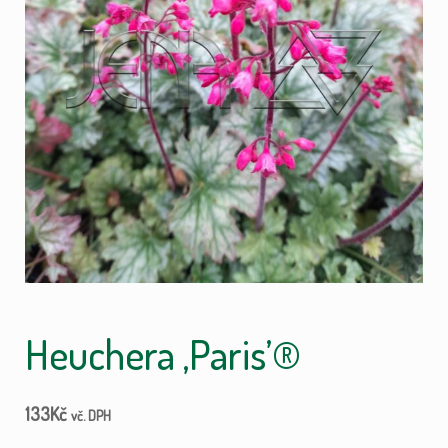
Heuchera ‚Paris’®
133
Kč
vč. DPH