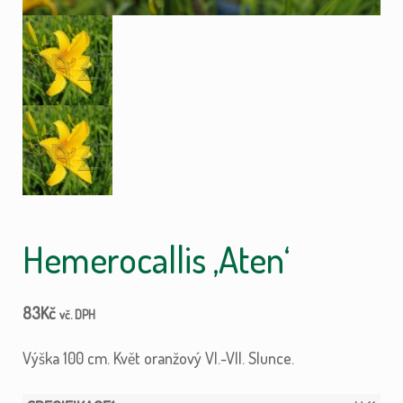
Hemerocallis ‚Aten‘
83
Kč
vč. DPH
Výška 100 cm. Květ oranžový VI.-VII. Slunce.