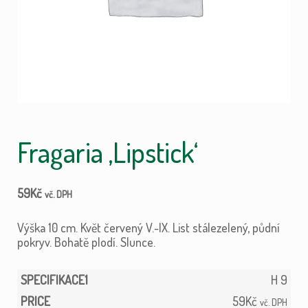
Fragaria ‚Lipstick‘
59
Kč
vč. DPH
Výška 10 cm. Květ červený V.-IX. List stálezelený, půdní
pokryv. Bohatě plodí. Slunce.
H 9
59
Kč
vč. DPH