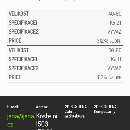
40-60
Ko 2 l
VYVAZ
312
Kč
vč. DPH
50-60
Ko 1 l
VYVAZ
167
Kč
vč. DPH
E-mail:
Adresa:
2016 © JENA –
2026 © JENA –
Zahradní
Kompostárny.
jena@jena.
Kostelní
architektura
cz
1503