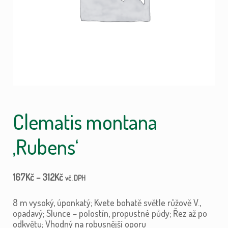
Clematis montana
‚Rubens‘
167
Kč
–
312
Kč
vč. DPH
8 m vysoký, úponkatý; Kvete bohatě světle růžově V.,
opadavý; Slunce – polostín, propustné půdy; Řez až po
odkvětu; Vhodný na robusnější oporu