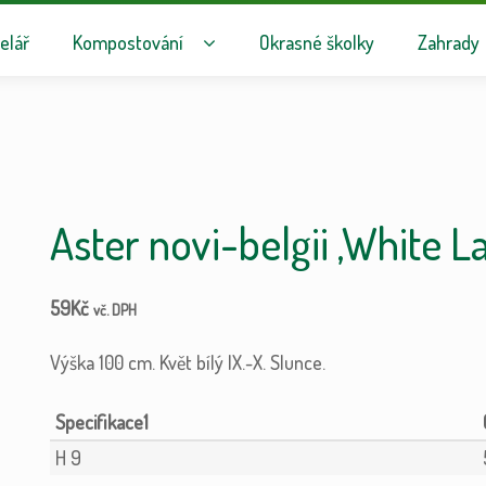
avigaci
hu webu
elář
Kompostování
Okrasné školky
Zahrady
Aster novi-belgii ‚White La
59
Kč
vč. DPH
Výška 100 cm. Květ bílý IX.-X. Slunce.
Specifikace1
H 9