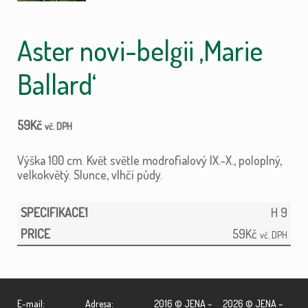
Aster novi-belgii ‚Marie
Ballard‘
59
Kč
vč. DPH
Výška 100 cm. Květ světle modrofialový IX.-X., poloplný,
velkokvětý. Slunce, vlhčí půdy.
H 9
59
Kč
vč. DPH
E-mail:
Adresa:
2016 © JENA –
2026 © JENA –