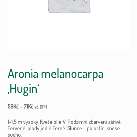
Aronia melanocarpa
‚Hugin‘
59
Kč
–
71
Kč
vč. DPH
1-1,5 m vysoký. Kvete bíle V. Podzimní zbarvení zářivě
červené, plody jedlé černé. Slunce – polostín, snese
sucho.