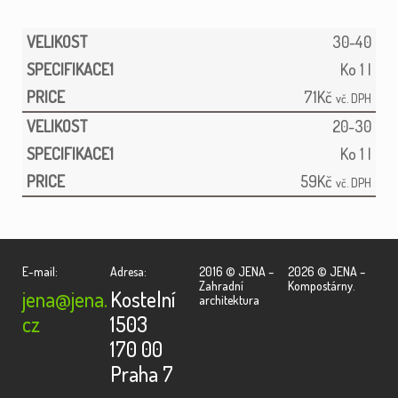
30-40
Ko 1 l
71
Kč
vč. DPH
20-30
Ko 1 l
59
Kč
vč. DPH
E-mail:
Adresa:
2016 © JENA –
2026 © JENA –
Zahradní
Kompostárny.
jena@jena.
Kostelní
architektura
cz
1503
170 00
Praha 7